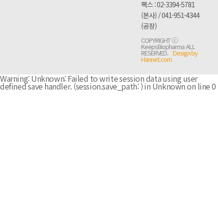
팩스 : 02-3394-5781
(본사) / 041-951-4344
(공장)
COPYRIGHT ⓒ
KeepsBiopharma ALL
RESERVED.
Design by
Hannet.com
Warning: Unknown: Failed to write session data using user
defined save handler. (session.save_path: ) in Unknown on line 0