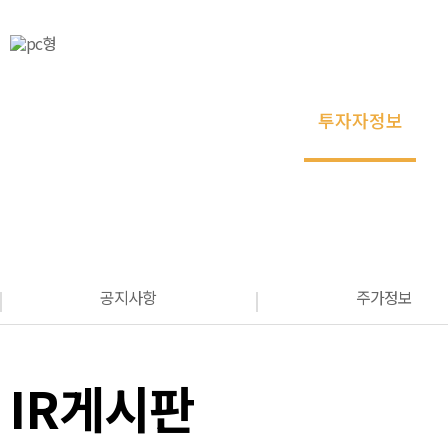
회사소개
ENG
CH
회사소개
제약부문
바이오부문
제약부문
리사이클링부문
OLED부문
투자자정보
바이오부문
IR게시판
리사이클링부문
고객지원
OLED부문
투자자정보
공지사항
주가정보
공지사항
주가정보
공시정보
IR게시판
재무정보
IR게시판